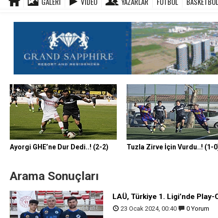
GALERI
VIDEO
YAZARLAR
FUTBOL
BASKETBO
Flaş Haber
Lapta Vites Artırdı..! (
Kozan’ın Zirve Yürüyüşü
Gönyeli’nin Nihayet Yüz
Düzkaya Sahasına ve Ga
Karpaz Ocağı Söndürdü, 
Değirmenlik, Geleni Öğü
Ayorgi GHE’ne Dur Dedi..! (2-2)
Tuzla Zirve İçin Vurdu..! (1-0
Arama Sonuçları
LAÜ, Türkiye 1. Ligi’nde Play-Of
23 Ocak 2024, 00:40
0 Yorum