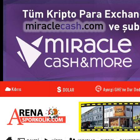
Kıbrıs
Ayorgi GHE’ne Dur Dedi
DOLAR
Tuzla Zirve İçin Vurdu..
EURO
Ozanköy Farka Koştu..!
ALTIN
Gargalar Treni Yakaladı
BIST