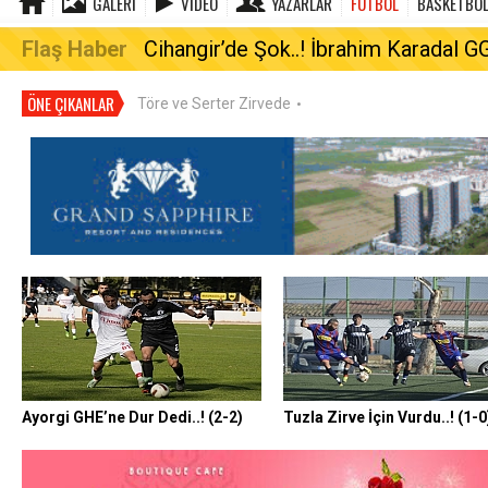
GALERI
VIDEO
YAZARLAR
FUTBOL
BASKETBO
Flaş Haber
Cihangir’de Şok..! İbrahim Karadal GG
ÖNE ÇIKANLAR
Töre ve Serter Zirvede
•
Ayorgi GHE’ne Dur Dedi..! (2-2)
Tuzla Zirve İçin Vurdu..! (1-0