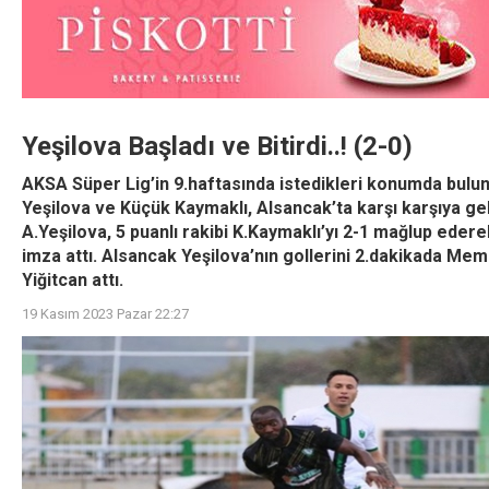
Yeşilova Başladı ve Bitirdi..! (2-0)
AKSA Süper Lig’in 9.haftasında istedikleri konumda bulu
Yeşilova ve Küçük Kaymaklı, Alsancak’ta karşı karşıya gel
A.Yeşilova, 5 puanlı rakibi K.Kaymaklı’yı 2-1 mağlup edere
imza attı. Alsancak Yeşilova’nın gollerini 2.dakikada Me
Yiğitcan attı.
19 Kasım 2023 Pazar 22:27